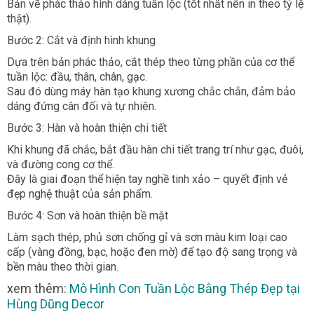
Bản vẽ phác thảo hình dáng tuần lộc (tốt nhất nên in theo tỷ lệ
thật).
Bước 2: Cắt và định hình khung
Dựa trên bản phác thảo, cắt thép theo từng phần của cơ thể
tuần lộc: đầu, thân, chân, gạc.
Sau đó dùng máy hàn tạo khung xương chắc chắn, đảm bảo
dáng đứng cân đối và tự nhiên.
Bước 3: Hàn và hoàn thiện chi tiết
Khi khung đã chắc, bắt đầu hàn chi tiết trang trí như gạc, đuôi,
và đường cong cơ thể.
Đây là giai đoạn thể hiện tay nghề tinh xảo – quyết định vẻ
đẹp nghệ thuật của sản phẩm.
Bước 4: Sơn và hoàn thiện bề mặt
Làm sạch thép, phủ sơn chống gỉ và sơn màu kim loại cao
cấp (vàng đồng, bạc, hoặc đen mờ) để tạo độ sang trọng và
bền màu theo thời gian.
xem thêm:
Mô Hình Con Tuần Lộc Bằng Thép Đẹp tại
Hùng Dũng Decor