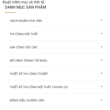
thuật mềm mại và tinh tế.
DANH MỤC SẢN PHẨM
VÁCH NGĂN HOA VĂN
THI CÔNG NỘI THẤT
GIA CÔNG CẮT CNC
MÔ HÌNH TRANG TRÍ NOEL
THIẾT KẾ THI CÔNG TỦ BẾP
THIẾT KẾ THI CÔNG NỘI THẤT CHUNG CƯ
BẢNG HIỆU QUẢNG CÁO