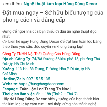
xem thêm:
Nghệ thuật kim loại Hùng Dũng Decor
Đặt mua ngay – Sở hữu biểu tượng của
phong cách và đẳng cấp
Đừng để ngôi nhà của bạn thiếu đi dấu ấn nghệ thuật độc
nhất.
👉 Liên hệ ngay Hùng Dũng Decor để đặt làm
tuần lộc bằng
thép theo yêu cầu
, độc quyền và không trùng lặp!
Công Ty TNHH Nội Thất Quảng Cáo Hùng Dũng
Địa chỉ Công Ty
: 74/8A Đường 36,khu phố 18, phường Thủ
Đức,tp.Hồ Chí Minh
Xưởng
: 113 Hai Bà Trưng, P. Đông Hòa,P. Dĩ An, tp Hồ
Chí Minh
Hotline/Zalo
: 097.15.35.135
Website
:
https://hungdungdecor.com
Fanpage
:
Tuần Lộc Led Trang Trí Noel
Thời gian làm việc
: 8h – 18h (Thứ 2 – Thứ 7)
Hãy để
Hùng Dũng Decor
biến ý tưởng của bạn thành kiệt
tác kim loại đầy cảm xúc – nơi thép cứng hóa thành nghệ