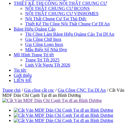
THIẾT KẾ THI CÔNG NỘI THẤT CHUNG CƯ
NỘI THẤT CHUNG CƯ BCONS
NỘI THẤT CHUNG CƯ VINHOMES
Nội Thất Chung Cư Tại Thủ Đức
Thiết Kế Thi Công Nội Thất Chung Cư Dĩ An
Bảng Hiệu Quảng Cáo
Thi Công Làm Bảng Hiệu Quảng Cáo Tại Dĩ An
Gia Công Chữ Inox
Gia Công Logo Inox
Mẫu Biển Số Nhà Đẹp
Mô Hình Trang Trí tết
Trang Trí Tết 2025
Linh Vật Ngựa Tết 2026
Tin tức
Giới thiệu
LIÊN HỆ
Trang chủ
/
Gia công cắt cnc
/
Gia Công CNC Tại Dĩ An
/
Cắt Ván
MDF Dán Chỉ Cạnh Tại dĩ an Bình Dương