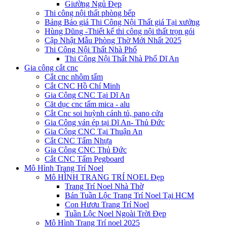
Giường Ngủ Đẹp
Thi công nội thất phòng bếp
Bảng Báo giá Thi Công Nội Thất giá Tại xưởng
Hùng Dũng -Thiết kế thi công nội thất trọn gói
Cập Nhật Mẫu Phòng Thờ Mới Nhất 2025
Thi Công Nội Thất Nhà Phố
Thi Công Nội Thất Nhà Phố Dĩ An
Gia công cắt cnc
Cắt cnc nhôm tấm
Cắt CNC Hồ Chí Minh
Gia Công CNC Tại Dĩ An
Căt dục cnc tấm mica - alu
Cắt Cnc soi huỳnh cánh tủ, pano cửa
Gia Công ván ép tại Dĩ An- Thủ Đức
Gia Công CNC Tại Thuận An
Cắt CNC Tấm Nhựa
Gia Công CNC Thủ Đức
Cắt CNC Tấm Pegboard
Mô Hình Trang Trí Noel
Mô HÌNH TRANG TRÍ NOEL Đẹp
Trang Trí Noel Nhà Thờ
Bán Tuần Lộc Trang Trí Noel Tại HCM
Con Hươu Trang Trí Noel
Tuần Lộc Noel Ngoài Trời Đẹp
Mô Hình Trang Trí noel 2025