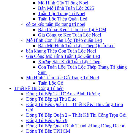
Mô Hình Cây Thông Noel
Bán Mô Hình Tuần Lộc 2025
Tuần Lộc Trang Trí Noel
Tuần Lộc Thép Quấn Led
cỗ xe kéo tuần lộc trang trí noel
Bán Cỗ xe Kéo Tuần Lộc Tại HCM
Gia Công xe Kéo Tuần Lộc Noel
Mô Hình Con Tuần Lộc Thép quấn Led
Bán Mô Hình Tuần Lộc Thép Quấn Led
bán khung Thép Con Tuần Lộc Noel
Gia Công Mô Hình Tuần Lộc Gắn Led
Xưởng Sản Xuất Tuần Lộc Thép
Con Tuần Lộc| Tuần Lộc Thép Trang Trí giáng
Sinh
Mô Hình Tuần Lộc Gỗ Trang Trí Noel
Tuần Lộc Gỗ
Thiết kế Thi Công Tủ bếp
Đóng Tủ Bếp Tại Dĩ An - Bình Dương
Đóng Tủ Bếp tại Thủ Đức
Đóng Tủ Bếp Quận 1 – Thiết Kế & Thi Công Trọn
Gói
Đóng Tủ Bếp Quận 2 – Thiết Kế Thi Công Trọn Gói
Đóng Tủ Bếp Quận 9
Đóng Tủ Bếp Quận Bình Thạnh-Hùng Dũng Decor
Đóng Tủ Bếp TPHCM