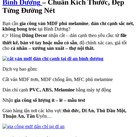
Bình Dương
– Chuẩn Kích Thước, Đẹp
Từng Đường Nét
Bạn cần
gia công ván MDF phủ melamine
,
dán chỉ cạnh sắc nét,
không bong tróc
tại Bình Dương?
👉 Hùng
Dũng Decor
nhận cắt – dán cạnh theo yêu cầu: từ
file
thiết kế, bản vẽ tay hoặc mẫu có sẵn
, độ chính xác cao, giá tốt
cho
cá nhân – xưởng sản xuất – thợ nội thất.
Dịch vụ bao gồm:
Cắt ván MDF trơn, MDF chống ẩm, MFC phủ melamine
Dán chỉ cạnh
PVC, ABS, Melamine
bằng máy tự động
Nhận
gia công số lượng ít – lẻ – mẫu test
Giao hàng tận nơi các khu vực:
thủ đức, Dĩ An, Thủ Dầu Một,
Thuận An, Tân U
yên…