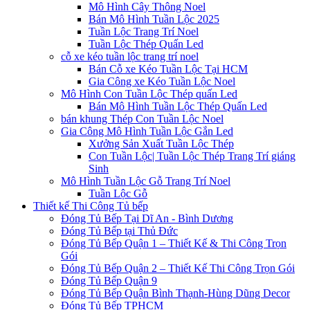
Mô Hình Cây Thông Noel
Bán Mô Hình Tuần Lộc 2025
Tuần Lộc Trang Trí Noel
Tuần Lộc Thép Quấn Led
cỗ xe kéo tuần lộc trang trí noel
Bán Cỗ xe Kéo Tuần Lộc Tại HCM
Gia Công xe Kéo Tuần Lộc Noel
Mô Hình Con Tuần Lộc Thép quấn Led
Bán Mô Hình Tuần Lộc Thép Quấn Led
bán khung Thép Con Tuần Lộc Noel
Gia Công Mô Hình Tuần Lộc Gắn Led
Xưởng Sản Xuất Tuần Lộc Thép
Con Tuần Lộc| Tuần Lộc Thép Trang Trí giáng
Sinh
Mô Hình Tuần Lộc Gỗ Trang Trí Noel
Tuần Lộc Gỗ
Thiết kế Thi Công Tủ bếp
Đóng Tủ Bếp Tại Dĩ An - Bình Dương
Đóng Tủ Bếp tại Thủ Đức
Đóng Tủ Bếp Quận 1 – Thiết Kế & Thi Công Trọn
Gói
Đóng Tủ Bếp Quận 2 – Thiết Kế Thi Công Trọn Gói
Đóng Tủ Bếp Quận 9
Đóng Tủ Bếp Quận Bình Thạnh-Hùng Dũng Decor
Đóng Tủ Bếp TPHCM