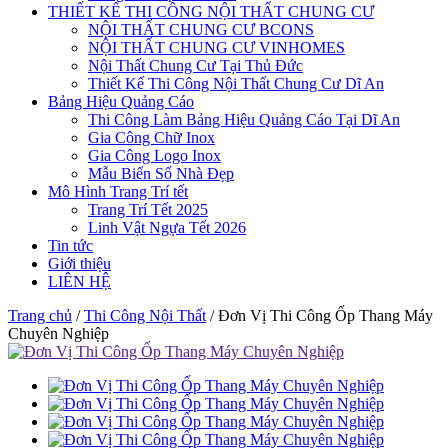
THIẾT KẾ THI CÔNG NỘI THẤT CHUNG CƯ
NỘI THẤT CHUNG CƯ BCONS
NỘI THẤT CHUNG CƯ VINHOMES
Nội Thất Chung Cư Tại Thủ Đức
Thiết Kế Thi Công Nội Thất Chung Cư Dĩ An
Bảng Hiệu Quảng Cáo
Thi Công Làm Bảng Hiệu Quảng Cáo Tại Dĩ An
Gia Công Chữ Inox
Gia Công Logo Inox
Mẫu Biển Số Nhà Đẹp
Mô Hình Trang Trí tết
Trang Trí Tết 2025
Linh Vật Ngựa Tết 2026
Tin tức
Giới thiệu
LIÊN HỆ
Trang chủ
/
Thi Công Nội Thất
/
Đơn Vị Thi Công Ốp Thang Máy
Chuyên Nghiệp