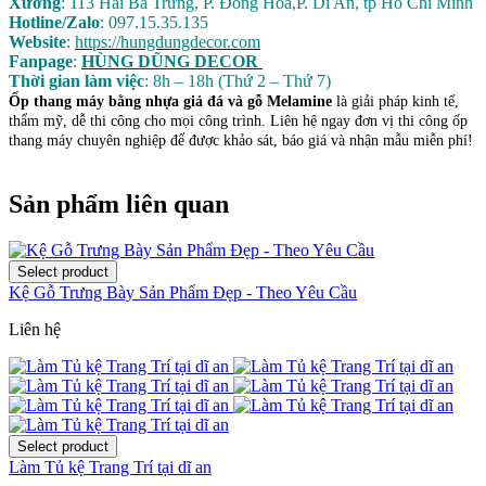
Xưởng
: 113 Hai Bà Trưng, P. Đông Hòa,P. Dĩ An, tp Hồ Chí Minh
Hotline/Zalo
: 097.15.35.135
Website
:
https://hungdungdecor.com
Fanpage
:
HÙNG DŨNG DECOR
Thời gian làm việc
: 8h – 18h (Thứ 2 – Thứ 7)
Ốp thang máy bằng nhựa giả đá và gỗ Melamine
là giải pháp kinh tế,
thẩm mỹ, dễ thi công cho mọi công trình. Liên hệ ngay đơn vị thi công ốp
thang máy chuyên nghiệp để được khảo sát, báo giá và nhận mẫu miễn phí!
Sản phẩm liên quan
Kệ Gỗ Trưng Bày Sản Phẩm Đẹp - Theo Yêu Cầu
Liên hệ
Làm Tủ kệ Trang Trí tại dĩ an