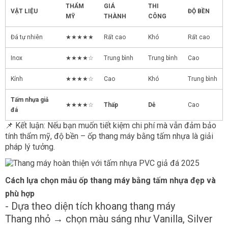
THẨM
GIÁ
THI
VẬT LIỆU
ĐỘ BỀN
MỸ
THÀNH
CÔNG
Đá tự nhiên
★★★★★
Rất cao
Khó
Rất cao
Inox
★★★★☆
Trung bình
Trung bình
Cao
Kính
★★★★☆
Cao
Khó
Trung bình
Tấm nhựa giả
★★★★☆
Thấp
Dễ
Cao
đá
📌 Kết luận: Nếu bạn muốn tiết kiệm chi phí mà vẫn đảm bảo
tính thẩm mỹ, độ bền – ốp thang máy bằng tấm nhựa là giải
pháp lý tưởng.
Cách lựa chọn mẫu ốp thang máy bằng tấm nhựa đẹp và
phù hợp
- Dựa theo diện tích khoang thang máy
Thang nhỏ → chọn màu sáng như Vanilla, Silver