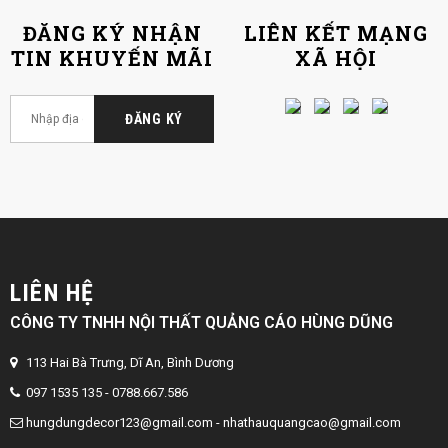
ĐĂNG KÝ NHẬN
LIÊN KẾT MẠNG
TIN KHUYẾN MÃI
XÃ HỘI
LIÊN HỆ
CÔNG TY TNHH NỘI THẤT QUẢNG CÁO HÙNG DŨNG
113 Hai Bà Trưng, Dĩ An, Bình Dương
097 1535 135 - 0788.667.586
hungdungdecor123@gmail.com
-
nhathauquangcao@gmail.com