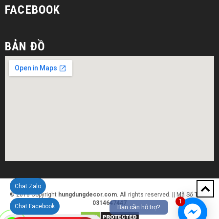
FACEBOOK
BẢN ĐỒ
Chat Zalo
© 2018 Copyright
hungdungdecor.com
. All rights reserved. || Mã Số Thuế:
1
0314647447
Chat Facebook
Bạn cần hỗ trợ?