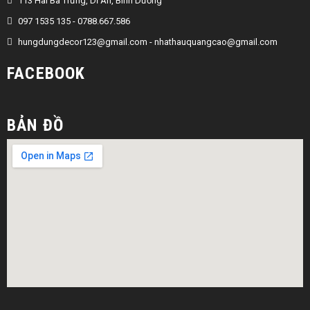
113 Hai Bà Trưng, Dĩ An, Bình Dương
097 1535 135 - 0788.667.586
hungdungdecor123@gmail.com
-
nhathauquangcao@gmail.com
FACEBOOK
BẢN ĐỒ