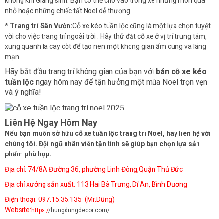
không khí Giáng sinh. Bạn có thể cho vào trong xe những món quà
nhỏ hoặc những chiếc tất Noel dễ thương.
* Trang trí Sân Vườn:
Cỗ xe kéo tuần lộc cũng là một lựa chọn tuyệt
vời cho việc trang trí ngoài trời . Hãy thử đặt cỗ xe ở vị trí trung tâm,
xung quanh là cây cỏt để tạo nên một không gian ấm cúng và lãng
mạn.
Hãy bắt đầu trang trí không gian của bạn với
bán
cỗ xe kéo
tuần lộc
ngay hôm nay để tận hưởng một mùa Noel trọn vẹn
và ý nghĩa!
Liên Hệ Ngay Hôm Nay
Nếu bạn muốn sở hữu
cỗ xe tuần lộc trang trí Noel,
hãy liên hệ với
chúng tôi. Đội ngũ nhân viên tận tình sẽ giúp bạn chọn lựa sản
phẩm phù hợp.
Địa chỉ: 74/8A Đường 36, phường Linh Đông,Quận Thủ Đức
Địa chỉ xưởng sản xuất: 113 Hai Bà Trưng, Dĩ An, Bình Dương
Điện thoại: 097.15.35.135 (Mr.Dũng)
Website:
https:/
/hungdungdecor.com/