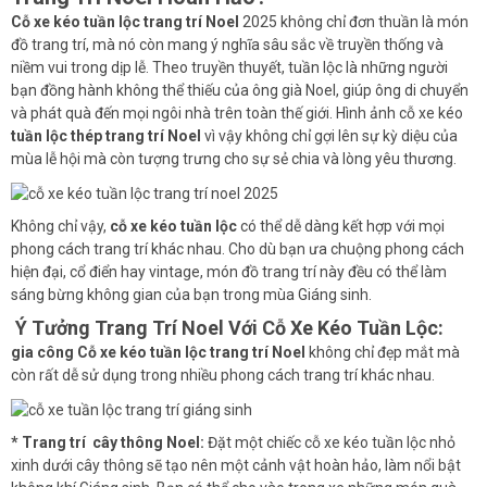
Cỗ xe kéo tuần lộc trang trí Noel
2025
không chỉ đơn thuần là món
đồ trang trí, mà nó còn mang ý nghĩa sâu sắc về truyền thống và
niềm vui trong dịp lễ. Theo truyền thuyết, tuần lộc là những người
bạn đồng hành không thể thiếu của ông già Noel, giúp ông di chuyển
và phát quà đến mọi ngôi nhà trên toàn thế giới. Hình ảnh cỗ xe kéo
tuần lộc thép trang trí Noel
vì vậy không chỉ gợi lên sự kỳ diệu của
mùa lễ hội mà còn tượng trưng cho sự sẻ chia và lòng yêu thương.
Không chỉ vậy,
cỗ xe kéo tuần lộc
có thể dễ dàng kết hợp với mọi
phong cách trang trí khác nhau. Cho dù bạn ưa chuộng phong cách
hiện đại, cổ điển hay vintage, món đồ trang trí này đều có thể làm
sáng bừng không gian của bạn trong mùa Giáng sinh.
Ý Tưởng Trang Trí Noel Với Cỗ Xe Kéo Tuần Lộc:
gia công Cỗ xe kéo tuần lộc trang trí Noel
không chỉ đẹp mắt mà
còn rất dễ sử dụng trong nhiều phong cách trang trí khác nhau.
*
Trang trí cây thông Noel
:
Đặt một chiếc cỗ xe kéo tuần lộc nhỏ
xinh dưới cây thông sẽ tạo nên một cảnh vật hoàn hảo, làm nổi bật