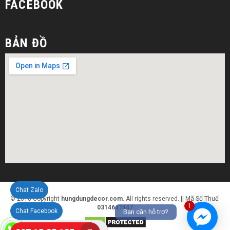
FACEBOOK
BẢN ĐỒ
Chat Zalo
© 2018 Copyright
hungdungdecor.com
. All rights reserved. || Mã Số Thuế:
1
0314647447
Chat Facebook
Bạn cần hỗ trợ?