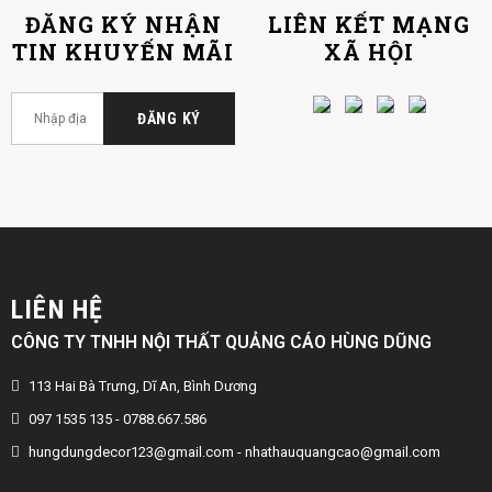
ĐĂNG KÝ NHẬN
LIÊN KẾT MẠNG
TIN KHUYẾN MÃI
XÃ HỘI
LIÊN HỆ
CÔNG TY TNHH NỘI THẤT QUẢNG CÁO HÙNG DŨNG
113 Hai Bà Trưng, Dĩ An, Bình Dương
097 1535 135 - 0788.667.586
hungdungdecor123@gmail.com
-
nhathauquangcao@gmail.com