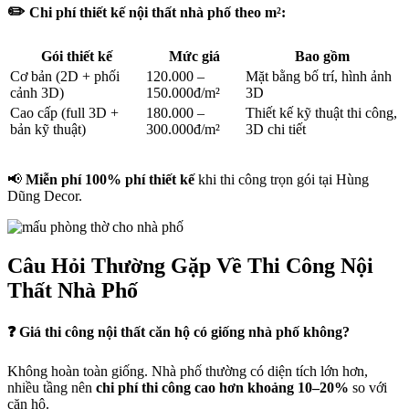
✏️
Chi phí thiết kế nội thất nhà phố theo m²:
Gói thiết kế
Mức giá
Bao gồm
Cơ bản (2D + phối
120.000 –
Mặt bằng bố trí, hình ảnh
cảnh 3D)
150.000đ/m²
3D
Cao cấp (full 3D +
180.000 –
Thiết kế kỹ thuật thi công,
bản kỹ thuật)
300.000đ/m²
3D chi tiết
📢
Miễn phí 100% phí thiết kế
khi thi công trọn gói tại Hùng
Dũng Decor.
Câu Hỏi Thường Gặp Về Thi Công Nội
Thất Nhà Phố
❓
Giá thi công nội thất căn hộ có giống nhà phố không?
Không hoàn toàn giống. Nhà phố thường có diện tích lớn hơn,
nhiều tầng nên
chi phí thi công cao hơn khoảng 10–20%
so với
căn hộ.