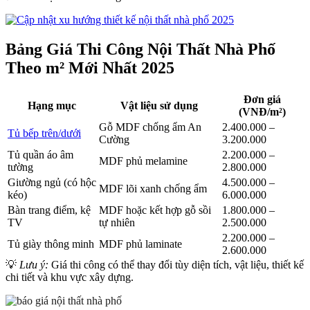
Bảng Giá Thi Công Nội Thất Nhà Phố
Theo m² Mới Nhất 2025
Đơn giá
Hạng mục
Vật liệu sử dụng
(VNĐ/m²)
Gỗ MDF chống ẩm An
2.400.000 –
Tủ bếp trên/dưới
Cường
3.200.000
Tủ quần áo âm
2.200.000 –
MDF phủ melamine
tường
2.800.000
Giường ngủ (có hộc
4.500.000 –
MDF lõi xanh chống ẩm
kéo)
6.000.000
Bàn trang điểm, kệ
MDF hoặc kết hợp gỗ sồi
1.800.000 –
TV
tự nhiên
2.500.000
2.200.000 –
Tủ giày thông minh
MDF phủ laminate
2.600.000
💡
Lưu ý:
Giá thi công có thể thay đổi tùy diện tích, vật liệu, thiết kế
chi tiết và khu vực xây dựng.