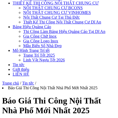
THIẾT KẾ THI CÔNG NỘI THẤT CHUNG CƯ
NỘI THẤT CHUNG CƯ BCONS
NỘI THẤT CHUNG CƯ VINHOMES
Nội Thất Chung Cư Tại Thủ Đức
Thiết Kế Thi Công Nội Thất Chung Cư Dĩ An
Bảng Hiệu Quảng Cáo
Thi Công Làm Bảng Hiệu Quảng Cáo Tại Dĩ An
Gia Công Chữ Inox
Gia Công Logo Inox
Mẫu Biển Số Nhà Đẹp
Mô Hình Trang Trí tết
Trang Trí Tết 2025
Linh Vật Ngựa Tết 2026
Tin tức
Giới thiệu
LIÊN HỆ
Trang chủ
/
Tin tức
/
Báo Giá Thi Công Nội Thất Nhà Phố Mới Nhất 2025
Báo Giá Thi Công Nội Thất
Nhà Phố Mới Nhất 2025