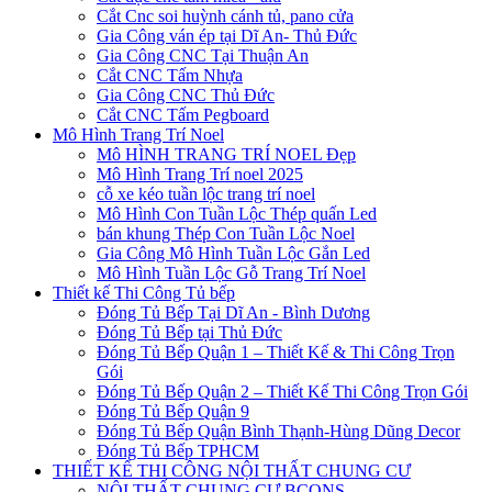
Cắt Cnc soi huỳnh cánh tủ, pano cửa
Gia Công ván ép tại Dĩ An- Thủ Đức
Gia Công CNC Tại Thuận An
Cắt CNC Tấm Nhựa
Gia Công CNC Thủ Đức
Cắt CNC Tấm Pegboard
Mô Hình Trang Trí Noel
Mô HÌNH TRANG TRÍ NOEL Đẹp
Mô Hình Trang Trí noel 2025
cỗ xe kéo tuần lộc trang trí noel
Mô Hình Con Tuần Lộc Thép quấn Led
bán khung Thép Con Tuần Lộc Noel
Gia Công Mô Hình Tuần Lộc Gắn Led
Mô Hình Tuần Lộc Gỗ Trang Trí Noel
Thiết kế Thi Công Tủ bếp
Đóng Tủ Bếp Tại Dĩ An - Bình Dương
Đóng Tủ Bếp tại Thủ Đức
Đóng Tủ Bếp Quận 1 – Thiết Kế & Thi Công Trọn
Gói
Đóng Tủ Bếp Quận 2 – Thiết Kế Thi Công Trọn Gói
Đóng Tủ Bếp Quận 9
Đóng Tủ Bếp Quận Bình Thạnh-Hùng Dũng Decor
Đóng Tủ Bếp TPHCM
THIẾT KẾ THI CÔNG NỘI THẤT CHUNG CƯ
NỘI THẤT CHUNG CƯ BCONS