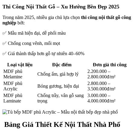
Thi Công Nội Thất Gỗ – Xu Hướng Bền Đẹp 2025
Trong năm 2025, nhiều gia chủ lựa chọn
thi công nội thất gỗ công
nghiệp
bởi:
✅ Mẫu mã hiện đại, dễ phối màu
✅ Chống cong vênh, mối mọt
✅ Giá thành thấp hơn gỗ tự nhiên 40–60%
Loại vật liệu
Đặc điểm
Đơn giá thi công
MDF phủ
2.200.000 –
Chống ẩm, giá hợp lý
Melamine
2.800.000đ/m²
MDF phủ
2.800.000 –
Bóng gương, hiện đại
Acrylic
3.500.000đ/m²
MDF phủ
Chống trầy, vân gỗ sang
3.000.000 –
Laminate
trọng
4.000.000đ/m²
Bảng Giá Thiết Kế Nội Thất Nhà Phố