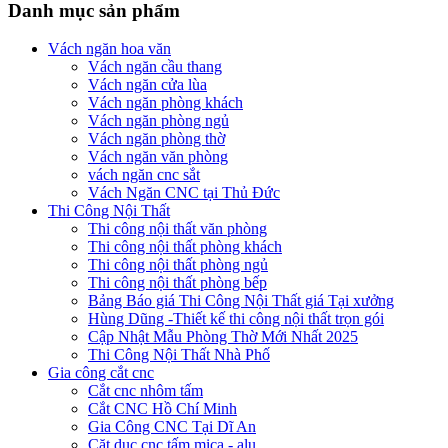
Danh mục sản phẩm
Vách ngăn hoa văn
Vách ngăn cầu thang
Vách ngăn cửa lùa
Vách ngăn phòng khách
Vách ngăn phòng ngủ
Vách ngăn phòng thờ
Vách ngăn văn phòng
vách ngăn cnc sắt
Vách Ngăn CNC tại Thủ Đức
Thi Công Nội Thất
Thi công nội thất văn phòng
Thi công nội thất phòng khách
Thi công nội thất phòng ngủ
Thi công nội thất phòng bếp
Bảng Báo giá Thi Công Nội Thất giá Tại xưởng
Hùng Dũng -Thiết kế thi công nội thất trọn gói
Cập Nhật Mẫu Phòng Thờ Mới Nhất 2025
Thi Công Nội Thất Nhà Phố
Gia công cắt cnc
Cắt cnc nhôm tấm
Cắt CNC Hồ Chí Minh
Gia Công CNC Tại Dĩ An
Căt dục cnc tấm mica - alu