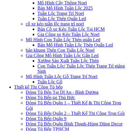
Mô Hình Cây Thông Noel
Bán Mô Hình Tuần Lộc 2025
Tuần Lộc Trang Trí Noel
Tuần Lộc Thép Quấn Led
cỗ xe kéo tuần lộc trang trí noel
Bán Cỗ xe Kéo Tuần Lộc Tại HCM
Gia Công xe Kéo Tuần Lộc Noel
Mô Hình Con Tuần Lộc Thép quấn Led
Bán Mô Hình Tuần Lộc Thép Quấn Led
bán khung Thép Con Tuần Lộc Noel
Gia Công Mô Hình Tuần Lộc Gắn Led
Xưởng Sản Xuất Tuần Lộc Thép
Con Tuần Lộc| Tuần Lộc Thép Trang Trí giáng
Sinh
Mô Hình Tuần Lộc Gỗ Trang Trí Noel
Tuần Lộc Gỗ
Thiết kế Thi Công Tủ bếp
Đóng Tủ Bếp Tại Dĩ An - Bình Dương
Đóng Tủ Bếp tại Thủ Đức
Đóng Tủ Bếp Quận 1 – Thiết Kế & Thi Công Trọn
Gói
Đóng Tủ Bếp Quận 2 – Thiết Kế Thi Công Trọn Gói
Đóng Tủ Bếp Quận 9
Đóng Tủ Bếp Quận Bình Thạnh-Hùng Dũng Decor
Đóng Tủ Bếp TPHCM