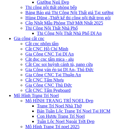
Giường Ngủ Đẹp
Thi công nội thất phòng bếp
Bảng Báo giá Thi Công Nội Thất giá Tại xưởng
Hùng Dũng -Thiết kế thi công nội thất trọn gói
Cập Nhật Mẫu Phòng Thờ Mới Nhất 2025
Thi Công Nội Thất Nhà Phố
Thi Công Nội Thất Nhà Phố Dĩ An
Gia công cắt cnc
Cắt cnc nhôm tấm
Cắt CNC Hồ Chí Minh
Gia Công CNC Tại Dĩ An
Căt dục cnc tấm mica - alu
Cắt Cnc soi huỳnh cánh tủ, pano cửa
Gia Công ván ép tại Dĩ An- Thủ Đức
Gia Công CNC Tại Thuận An
Cắt CNC Tấm Nhựa
Gia Công CNC Thủ Đức
Cắt CNC Tấm Pegboard
Mô Hình Trang Trí Noel
Mô HÌNH TRANG TRÍ NOEL Đẹp
Trang Trí Noel Nhà Thờ
Bán Tuần Lộc Trang Trí Noel Tại HCM
Con Hươu Trang Trí Noel
Tuần Lộc Noel Ngoài Trời Đẹp
Mô Hình Trang Trí noel 2025