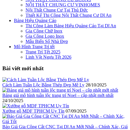
NỘI THẤT CHUNG CƯ VINHOMES
Nội Thất Chung Cư Tại Thủ Đức
Thiết Kế Thi Công Nội Thất Chung Cư Dĩ An
Bảng Hiệu Quảng Cáo
Thi Công Làm Bảng Hiệu Quảng Cáo Tại Dĩ An
Gia Công Chữ Inox
Gia Công Logo Inox
Mẫu Biển Số Nhà Đẹp
Mô Hình Trang Trí tết
Trang Trí Tết 2025
Linh Vật Ngựa Tết 2026
Bài viết mới nhất
Cách Làm Tuần Lộc Bằng Thép Đẹp Mê Ly
28/10/2025
Bảng giá mô hình tuần lộc trang trí Noel – cập nhật mới nhất
24/10/2025
Xưởng gỗ MDF TPHCM Uy Tín
07/09/2025
Báo Giá Gia Công Cắt CNC Tại Dĩ An Mới Nhất – Chính Xác, Giá