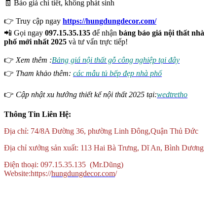
🧾 Báo giá chi tiết, không phát sinh
👉 Truy cập ngay
https://hungdungdecor.com/
📲 Gọi ngay
097.15.35.135
để nhận
bảng báo giá nội thất nhà
phố mới nhất 2025
và tư vấn trực tiếp!
👉
Xem thêm :
Bảng giá nội thất gỗ công nghiệp tại đây
👉
Tham khảo thêm:
các mẫu tủ bếp đẹp nhà phố
👉
Cập nhật xu hướng thiết kế nội thất 2025 tại:
wedtretho
Thông Tin Liên Hệ:
Địa chỉ: 74/8A Đường 36, phường Linh Đông,Quận Thủ Đức
Địa chỉ xưởng sản xuất: 113 Hai Bà Trưng, Dĩ An, Bình Dương
Điện thoại: 097.15.35.135 (Mr.Dũng)
Website:https://
hungdungdecor.com
/