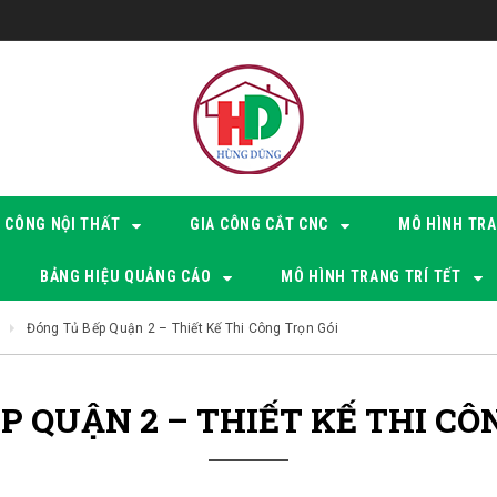
I CÔNG NỘI THẤT
GIA CÔNG CẮT CNC
MÔ HÌNH TRA
BẢNG HIỆU QUẢNG CÁO
MÔ HÌNH TRANG TRÍ TẾT
p
Đóng Tủ Bếp Quận 2 – Thiết Kế Thi Công Trọn Gói
P QUẬN 2 – THIẾT KẾ THI CÔ