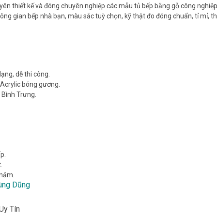
ên thiết kế và đóng chuyên nghiệp các mẫu tủ bếp bằng gỗ công nghiệ
hông gian bếp nhà bạn, màu sắc tuỳ chọn, kỹ thật đo đóng chuẩn, tỉ mỉ, th
ạng, dễ thi công.
Acrylic bóng gương.
, Bình Trưng.
ấp.
.
 năm.
Hùng Dũng
Uy Tín