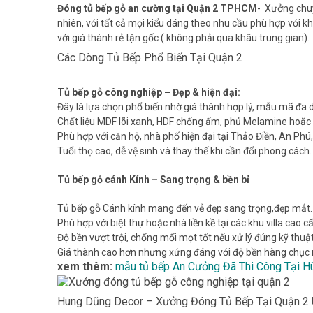
Đóng tủ bếp gỗ an cường tại Quận 2 TPHCM
- Xưởng chuy
nhiên, với tất cả mọi kiểu dáng theo nhu cầu phù hợp với k
với giá thành rẻ tận gốc ( không phải qua khâu trung gian).
Các Dòng Tủ Bếp Phổ Biến Tại Quận 2
Tủ bếp gỗ công nghiệp – Đẹp & hiện đại:
Đây là lựa chọn phổ biến nhờ giá thành hợp lý, mẫu mã đa d
Chất liệu MDF lõi xanh, HDF chống ẩm, phủ Melamine hoặc 
Phù hợp với căn hộ, nhà phố hiện đại tại Thảo Điền, An Phú
Tuổi thọ cao, dễ vệ sinh và thay thế khi cần đổi phong cách.
Tủ bếp gỗ cánh Kính – Sang trọng & bền bỉ
Tủ bếp gỗ Cánh kính mang đến vẻ đẹp sang trọng,đẹp mắt.
Phù hợp với biệt thự hoặc nhà liền kề tại các khu villa cao c
Độ bền vượt trội, chống mối mọt tốt nếu xử lý đúng kỹ thuật
Giá thành cao hơn nhưng xứng đáng với độ bền hàng chục
xem thêm:
mẫu tủ bếp An Cưởng Đã Thi Công Tại 
Hung Dũng Decor – Xưởng Đóng Tủ Bếp Tại Quận 2 