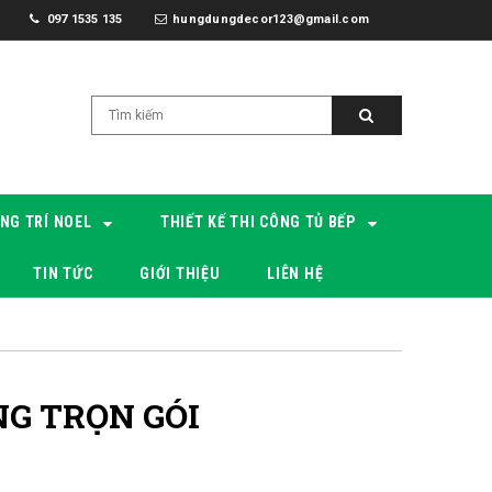
097 1535 135
hungdungdecor123@gmail.com
NG TRÍ NOEL
THIẾT KẾ THI CÔNG TỦ BẾP
TIN TỨC
GIỚI THIỆU
LIÊN HỆ
NG TRỌN GÓI
Làm Tủ B