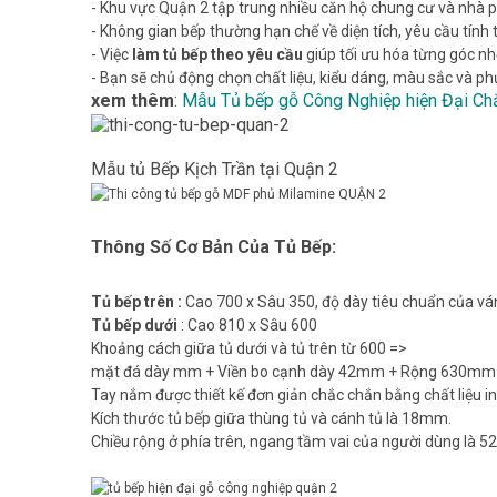
- Khu vực Quận 2 tập trung nhiều căn hộ chung cư và nhà 
- Không gian bếp thường hạn chế về diện tích, yêu cầu tính
- Việc
làm tủ bếp theo yêu cầu
giúp tối ưu hóa từng góc nh
- Bạn sẽ chủ động chọn chất liệu, kiểu dáng, màu sắc và ph
xem thêm
:
Mẫu Tủ bếp gỗ Công Nghiệp hiện Đại Ch
Mẫu tủ Bếp Kịch Trần tại Quận 2
Thông Số Cơ Bản Của Tủ Bếp:
Tủ bếp trên :
Cao 700 x Sâu 350, độ dày tiêu chuẩn của vá
Tủ bếp dưới
: Cao 810 x Sâu 600
Khoảng cách giữa tủ dưới và tủ trên từ 600 =>
mặt đá dày mm + Viền bo cạnh dày 42mm + Rộng 630mm
Tay nắm được thiết kế đơn giản chắc chắn bằng chất liệu i
Kích thước tủ bếp giữa thùng tủ và cánh tủ là 18mm.
Chiều rộng ở phía trên, ngang tầm vai của người dùng là 