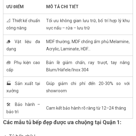
ƯU ĐIỂM
MÔ TẢ CHI TIẾT
📐 Thiết kế chuẩn
Tối ưu không gian lưu trữ, bố trí hợp lý khu
công năng
vực nấu – rửa – lưu trữ
🪵 Vật liệu đa
MDF thường, MDF chống ẩm phủ Melamine,
dạng
Acrylic, Laminate, HDF...
🧰 Phụ kiện cao
Bản lề giảm chấn, ray trượt, tay nâng
cấp
Blum/Häfele/Inox 304
🏭 Sản xuất tại
Giúp giảm chi phí đến 20-30% so với
xưởng
showroom
🛠️ Bảo hành –
Cam kết bảo hành rõ ràng từ 12–24 tháng
bảo trì
Các
mẫu tủ bếp đẹp được ưa chuộng tại Quận 1
: